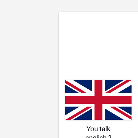
You talk
english ?